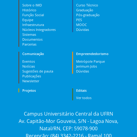
Sobre o IMD
Curso Técnico
Histórico
Graduação
Função Social
Pós-graduação
Equipe
PES
Infraestrutura
MOOC
Núcleos Integradores
Dúvidas
Sistemas
Documentos
Parcerias
Comunicação
Empreendedorismo
Eventos
Metrópole Parque
Notícias
Jerimum Jobs
Sugestões de pauta
Dúvidas
Publicações
Newsletter
Projetos
Editais
Ver todos
Campus Universitário Central da UFRN
Av. Capitão-Mor Gouveia, S/N - Lagoa Nova,
Natal/RN, CEP: 59078-900
Recepção: (84) 3342-2216 - Ramal 100