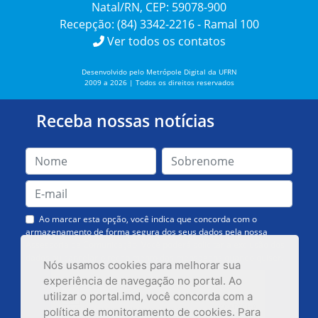
Natal/RN, CEP: 59078-900
Recepção: (84) 3342-2216 - Ramal 100
Ver todos os contatos
Desenvolvido pelo Metrópole Digital da UFRN
2009 a 2026 | Todos os direitos reservados
Receba nossas notícias
Ao marcar esta opção, você indica que concorda com o
armazenamento de forma segura dos seus dados pela nossa
Assessoria de Comunicação. Você poderá solicitar a exclusão dos
dados ou cancelar o recebimento das mensagens quando quiser.
Nós usamos cookies para melhorar sua
experiência de navegação no portal. Ao
utilizar o portal.imd, você concorda com a
política de monitoramento de cookies. Para