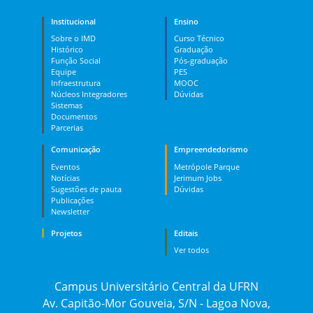
Institucional
Ensino
Sobre o IMD
Curso Técnico
Histórico
Graduação
Função Social
Pós-graduação
Equipe
PES
Infraestrutura
MOOC
Núcleos Integradores
Dúvidas
Sistemas
Documentos
Parcerias
Comunicação
Empreendedorismo
Eventos
Metrópole Parque
Notícias
Jerimum Jobs
Sugestões de pauta
Dúvidas
Publicações
Newsletter
Projetos
Editais
Ver todos
Campus Universitário Central da UFRN
Av. Capitão-Mor Gouveia, S/N - Lagoa Nova,