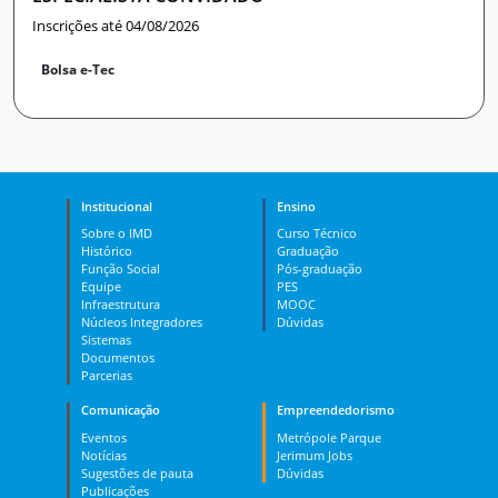
Inscrições até 04/08/2026
Bolsa e-Tec
Institucional
Ensino
Sobre o IMD
Curso Técnico
Histórico
Graduação
Função Social
Pós-graduação
Equipe
PES
Infraestrutura
MOOC
Núcleos Integradores
Dúvidas
Sistemas
Documentos
Parcerias
Comunicação
Empreendedorismo
Eventos
Metrópole Parque
Notícias
Jerimum Jobs
Sugestões de pauta
Dúvidas
Publicações