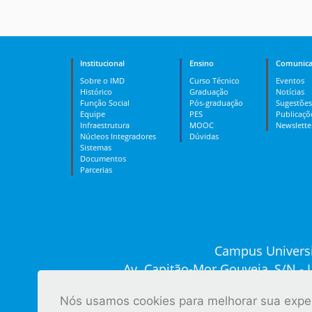
Institucional
Ensino
Comunica
Sobre o IMD
Curso Técnico
Eventos
Histórico
Graduação
Notícias
Função Social
Pós-graduação
Sugestões
Equipe
PES
Publicaçõ
Infraestrutura
MOOC
Newslette
Núcleos Integradores
Dúvidas
Sistemas
Documentos
Parcerias
Campus Universi
Av. Capitão-Mor Gouveia, S/N -
Recepção: (84) 
Nós usamos cookies para melhorar sua experi
Ver tod