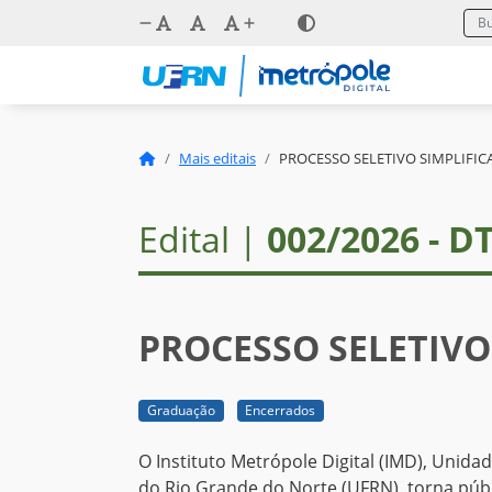
Mais editais
PROCESSO SELETIVO SIMPLIFI
Edital |
002/2026 - D
PROCESSO SELETIVO
Graduação
Encerrados
O Instituto Metrópole Digital (IMD), Unid
do Rio Grande do Norte (UFRN), torna públ