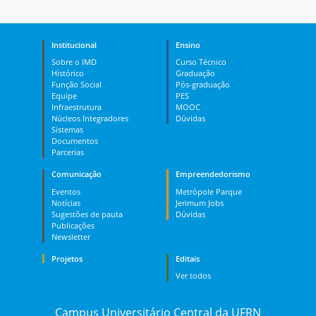
Institucional
Ensino
Sobre o IMD
Curso Técnico
Histórico
Graduação
Função Social
Pós-graduação
Equipe
PES
Infraestrutura
MOOC
Núcleos Integradores
Dúvidas
Sistemas
Documentos
Parcerias
Comunicação
Empreendedorismo
Eventos
Metrópole Parque
Notícias
Jerimum Jobs
Sugestões de pauta
Dúvidas
Publicações
Newsletter
Projetos
Editais
Ver todos
Campus Universitário Central da UFRN