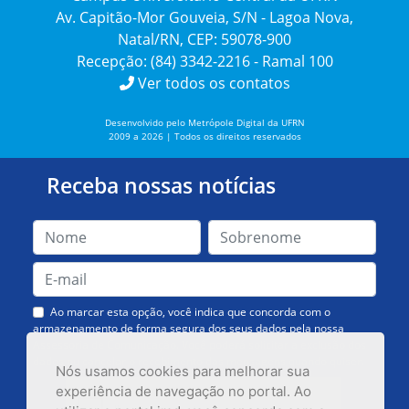
Av. Capitão-Mor Gouveia, S/N - Lagoa Nova,
Natal/RN, CEP: 59078-900
Recepção: (84) 3342-2216 - Ramal 100
Ver todos os contatos
Desenvolvido pelo Metrópole Digital da UFRN
2009 a 2026 | Todos os direitos reservados
Receba nossas notícias
Ao marcar esta opção, você indica que concorda com o
armazenamento de forma segura dos seus dados pela nossa
Assessoria de Comunicação. Você poderá solicitar a exclusão dos
dados ou cancelar o recebimento das mensagens quando quiser.
Nós usamos cookies para melhorar sua
experiência de navegação no portal. Ao