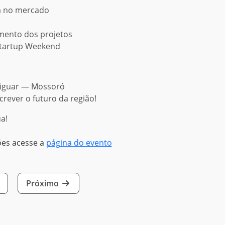
ia no mercado
imento dos projetos
Startup Weekend
tiguar — Mossoró
crever o futuro da região!
ua!
ões acesse a
página do evento
Próximo