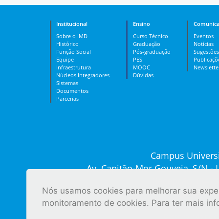
Institucional
Ensino
Comunica
Sobre o IMD
Curso Técnico
Eventos
Histórico
Graduação
Notícias
Função Social
Pós-graduação
Sugestões
Equipe
PES
Publicaçõ
Infraestrutura
MOOC
Newslette
Núcleos Integradores
Dúvidas
Sistemas
Documentos
Parcerias
Campus Universi
Av. Capitão-Mor Gouveia, S/N -
Recepção: (84) 
Nós usamos cookies para melhorar sua experi
Ver tod
monitoramento de cookies. Para ter mais in
Desenvolvido pelo 