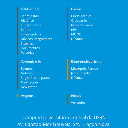
Institucional
Ensino
Sobre o IMD
Curso Técnico
Histórico
Graduação
Função Social
Pós-graduação
Equipe
PES
Infraestrutura
MOOC
Núcleos Integradores
Dúvidas
Sistemas
Documentos
Parcerias
Comunicação
Empreendedorismo
Eventos
Metrópole Parque
Notícias
Jerimum Jobs
Sugestões de pauta
Dúvidas
Publicações
Newsletter
Projetos
Editais
Ver todos
Campus Universitário Central da UFRN
Av. Capitão-Mor Gouveia, S/N - Lagoa Nova,