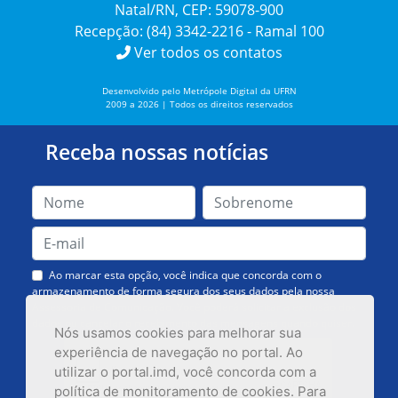
Natal/RN, CEP: 59078-900
Recepção: (84) 3342-2216 - Ramal 100
Ver todos os contatos
Desenvolvido pelo Metrópole Digital da UFRN
2009 a 2026 | Todos os direitos reservados
Receba nossas notícias
Ao marcar esta opção, você indica que concorda com o
armazenamento de forma segura dos seus dados pela nossa
Assessoria de Comunicação. Você poderá solicitar a exclusão dos
dados ou cancelar o recebimento das mensagens quando quiser.
Nós usamos cookies para melhorar sua
experiência de navegação no portal. Ao
utilizar o portal.imd, você concorda com a
política de monitoramento de cookies. Para