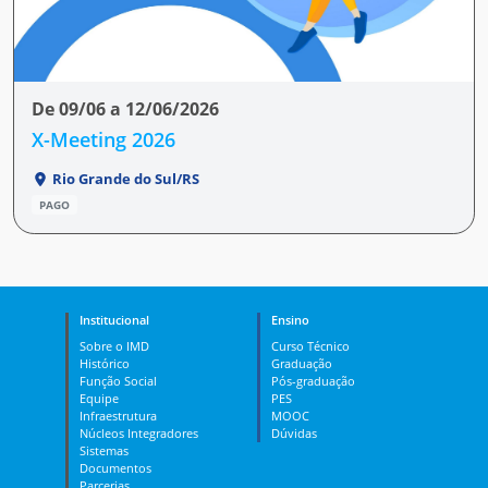
De 09/06 a 12/06/2026
X-Meeting 2026
Rio Grande do Sul/RS
PAGO
Institucional
Ensino
Sobre o IMD
Curso Técnico
Histórico
Graduação
Função Social
Pós-graduação
Equipe
PES
Infraestrutura
MOOC
Núcleos Integradores
Dúvidas
Sistemas
Documentos
Parcerias