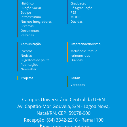
Histórico
Graduação
Função Social
Pós-graduação
Equipe
PES
Infraestrutura
MOOC
Núcleos Integradores
Dúvidas
Sistemas
Documentos
Parcerias
Comunicação
Empreendedorismo
Eventos
Metrópole Parque
Notícias
Jerimum Jobs
Sugestões de pauta
Dúvidas
Publicações
Newsletter
Projetos
Editais
Ver todos
Campus Universitário Central da UFRN
Av. Capitão-Mor Gouveia, S/N - Lagoa Nova,
Natal/RN, CEP: 59078-900
Recepção: (84) 3342-2216 - Ramal 100
Ver todos os contatos