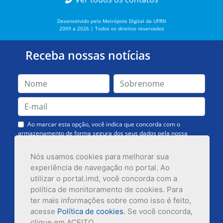
Desenvolvido pelo Metrópole Digital da UFRN
2009 a 2026 | Todos os direitos reservados
Receba nossas notícias
Ao marcar esta opção, você indica que concorda com o
armazenamento de forma segura dos seus dados pela nossa
Assessoria de Comunicação. Você poderá solicitar a exclusão dos
dados ou cancelar o recebimento das mensagens quando quiser.
Nós usamos cookies para melhorar sua
experiência de navegação no portal. Ao
utilizar o portal.imd, você concorda com a
política de monitoramento de cookies. Para
ter mais informações sobre como isso é feito,
acesse
Política de cookies
. Se você concorda,
Inscrever-se
clique em ACEITO.