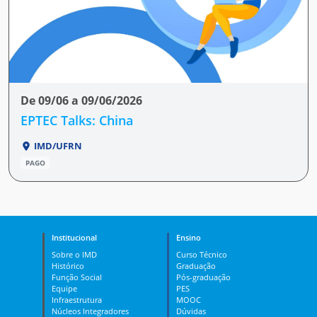
De 09/06 a 09/06/2026
EPTEC Talks: China
IMD/UFRN
PAGO
Institucional
Ensino
Sobre o IMD
Curso Técnico
Histórico
Graduação
Função Social
Pós-graduação
Equipe
PES
Infraestrutura
MOOC
Núcleos Integradores
Dúvidas