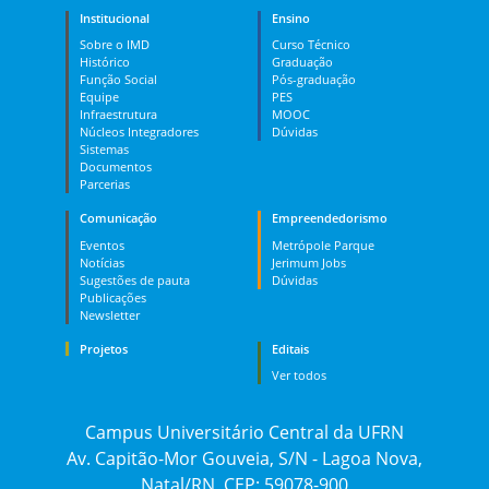
Institucional
Ensino
Sobre o IMD
Curso Técnico
Histórico
Graduação
Função Social
Pós-graduação
Equipe
PES
Infraestrutura
MOOC
Núcleos Integradores
Dúvidas
Sistemas
Documentos
Parcerias
Comunicação
Empreendedorismo
Eventos
Metrópole Parque
Notícias
Jerimum Jobs
Sugestões de pauta
Dúvidas
Publicações
Newsletter
Projetos
Editais
Ver todos
Campus Universitário Central da UFRN
Av. Capitão-Mor Gouveia, S/N - Lagoa Nova,
Natal/RN, CEP: 59078-900