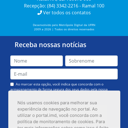
Recepção: (84) 3342-2216 - Ramal 100
Ver todos os contatos
Desenvolvido pelo Metrópole Digital da UFRN
2009 a 2026 | Todos os direitos reservados
Receba nossas notícias
Ao marcar esta opção, você indica que concorda com o
armazenamento de forma segura dos seus dados pela nossa
Assessoria de Comunicação. Você poderá solicitar a exclusão dos
dados ou cancelar o recebimento das mensagens quando quiser.
Nós usamos cookies para melhorar sua
experiência de navegação no portal. Ao
utilizar o portal.imd, você concorda com a
política de monitoramento de cookies. Para
ter mais informações sobre como isso é feito,