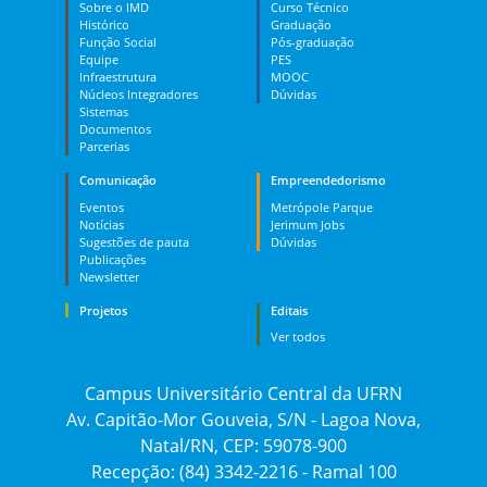
Sobre o IMD
Curso Técnico
Histórico
Graduação
Função Social
Pós-graduação
Equipe
PES
Infraestrutura
MOOC
Núcleos Integradores
Dúvidas
Sistemas
Documentos
Parcerias
Comunicação
Empreendedorismo
Eventos
Metrópole Parque
Notícias
Jerimum Jobs
Sugestões de pauta
Dúvidas
Publicações
Newsletter
Projetos
Editais
Ver todos
Campus Universitário Central da UFRN
Av. Capitão-Mor Gouveia, S/N - Lagoa Nova,
Natal/RN, CEP: 59078-900
Recepção: (84) 3342-2216 - Ramal 100