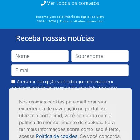
Ver todos os contatos
Desenvolvido pelo Metrópole Digital da UFRN
2009 a 2026 | Todos os direitos reservados
Receba nossas notícias
Ao marcar esta opção, você indica que concorda com o
armazenamento de forma segura dos seus dados pela nossa
Assessoria de Comunicação. Você poderá solicitar a exclusão dos
dados ou cancelar o recebimento das mensagens quando quiser.
Nós usamos cookies para melhorar sua
experiência de navegação no portal. Ao
utilizar o portal.imd, você concorda com a
política de monitoramento de cookies. Para
ter mais informações sobre como isso é feito,
acesse
Política de cookies
. Se você concorda,
Inscrever-se