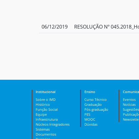
06/12/2019
RESOLUÇÃO Nº 045.2018_Hom
Institucional
Ensino
Comunica
Sobre o IMD
Curso Técnico
Eventos
Histórico
Graduação
Notícias
Função Social
Pós-graduação
Sugestões
Equipe
PES
Publicaçõ
Infraestrutura
MOOC
Newslette
Núcleos Integradores
Dúvidas
Sistemas
Documentos