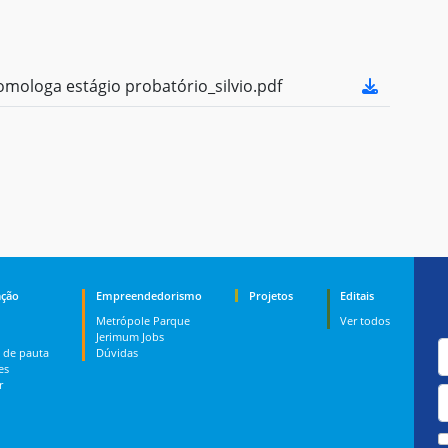
ologa estágio probatório_silvio.pdf
ção
Empreendedorismo
Projetos
Editais
Metrópole Parque
Ver todos
Jerimum Jobs
 de pauta
Dúvidas
es
r