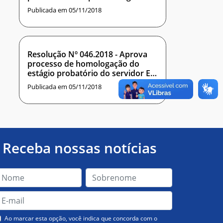
Professor do Ensino Básico,
Publicada em 05/11/2018
Técnico e Tecnológico, na área de
INTELIGÊNCIA COMPUTACIONAL,
para o Instituto Metrópole Digital
Resolução Nº 046.2018 - Aprova
processo de homologação do
estágio probatório do servidor EIJI
ADACHI MEDEIROS BARBOSA
Publicada em 05/11/2018
Receba nossas notícias
Ao marcar esta opção, você indica que concorda com o