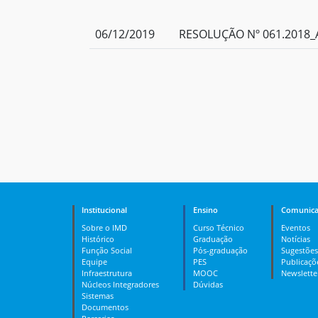
06/12/2019
RESOLUÇÃO Nº 061.2018_A
Institucional
Ensino
Comunica
Sobre o IMD
Curso Técnico
Eventos
Histórico
Graduação
Notícias
Função Social
Pós-graduação
Sugestões
Equipe
PES
Publicaçõ
Infraestrutura
MOOC
Newslette
Núcleos Integradores
Dúvidas
Sistemas
Documentos