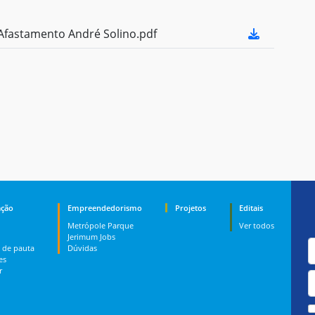
fastamento André Solino.pdf
ção
Empreendedorismo
Projetos
Editais
Metrópole Parque
Ver todos
Jerimum Jobs
 de pauta
Dúvidas
es
r