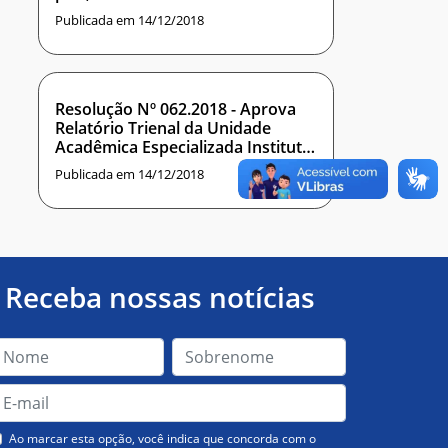
MATHEUS DE CARVALHO SOUZA
Publicada em 14/12/2018
Resolução Nº 062.2018 - Aprova
Relatório Trienal da Unidade
Acadêmica Especializada Instituto
Metrópole Digital
Publicada em 14/12/2018
Receba nossas notícias
Ao marcar esta opção, você indica que concorda com o