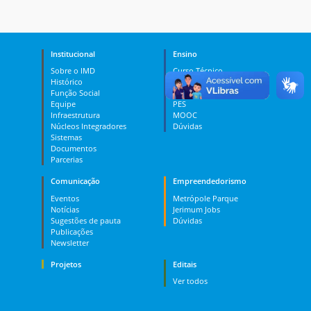
Institucional
Ensino
Sobre o IMD
Curso Técnico
Histórico
Graduação
Função Social
Pós-graduação
Equipe
PES
Infraestrutura
MOOC
Núcleos Integradores
Dúvidas
Sistemas
Documentos
Parcerias
Comunicação
Empreendedorismo
Eventos
Metrópole Parque
Notícias
Jerimum Jobs
Sugestões de pauta
Dúvidas
Publicações
Newsletter
Projetos
Editais
Ver todos