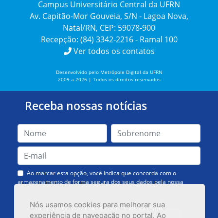
Campus Universitário Central da UFRN
Av. Capitão-Mor Gouveia, S/N - Lagoa Nova,
Natal/RN, CEP: 59078-900
Recepção: (84) 3342-2216 - Ramal 100
Ver todos os contatos
Desenvolvido pelo Metrópole Digital da UFRN
2009 a 2026 | Todos os direitos reservados
Receba nossas notícias
Ao marcar esta opção, você indica que concorda com o
armazenamento de forma segura dos seus dados pela nossa
Assessoria de Comunicação. Você poderá solicitar a exclusão dos
dados ou cancelar o recebimento das mensagens quando quiser.
Nós usamos cookies para melhorar sua
experiência de navegação no portal. Ao