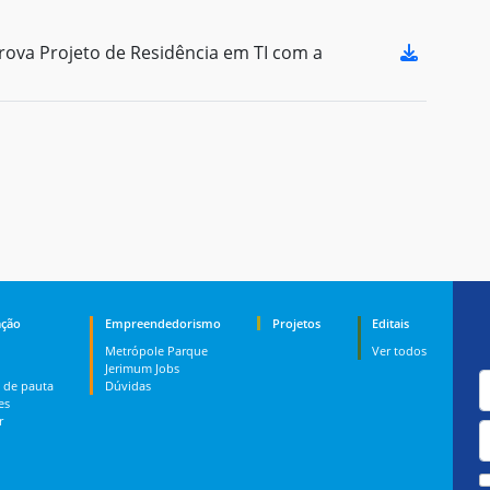
va Projeto de Residência em TI com a
ção
Empreendedorismo
Projetos
Editais
Metrópole Parque
Ver todos
Jerimum Jobs
 de pauta
Dúvidas
es
r