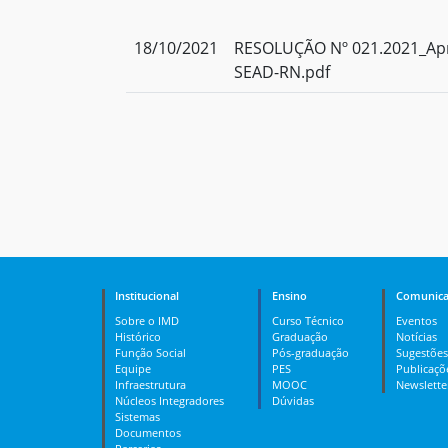
18/10/2021
RESOLUÇÃO Nº 021.2021_Apro
SEAD-RN.pdf
Institucional
Ensino
Comunica
Sobre o IMD
Curso Técnico
Eventos
Histórico
Graduação
Notícias
Função Social
Pós-graduação
Sugestões
Equipe
PES
Publicaçõ
Infraestrutura
MOOC
Newslette
Núcleos Integradores
Dúvidas
Sistemas
Documentos