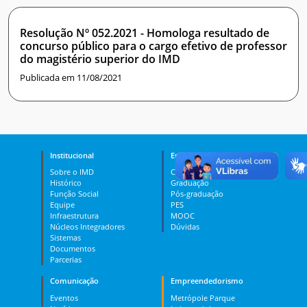
Resolução Nº 052.2021 - Homologa resultado de
concurso público para o cargo efetivo de professor
do magistério superior do IMD
Publicada em 11/08/2021
Institucional
Ensino
Sobre o IMD
Curso Técnico
Histórico
Graduação
Função Social
Pós-graduação
Equipe
PES
Infraestrutura
MOOC
Núcleos Integradores
Dúvidas
Sistemas
Documentos
Parcerias
Comunicação
Empreendedorismo
Eventos
Metrópole Parque