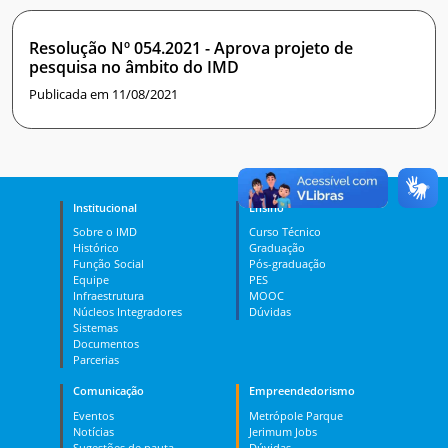
Resolução Nº 054.2021 - Aprova projeto de
pesquisa no âmbito do IMD
Publicada em 11/08/2021
Institucional
Ensino
Sobre o IMD
Curso Técnico
Histórico
Graduação
Função Social
Pós-graduação
Equipe
PES
Infraestrutura
MOOC
Núcleos Integradores
Dúvidas
Sistemas
Documentos
Parcerias
Comunicação
Empreendedorismo
Eventos
Metrópole Parque
Notícias
Jerimum Jobs
Sugestões de pauta
Dúvidas