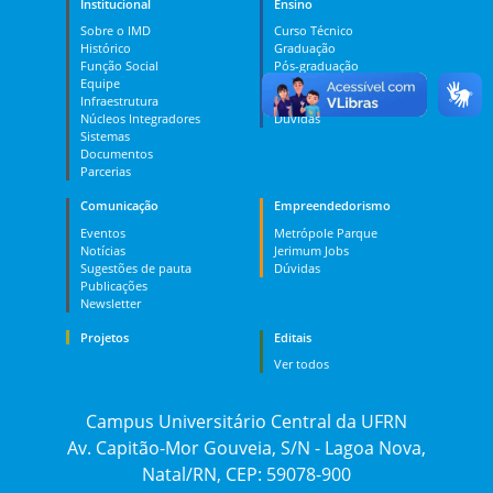
Institucional
Ensino
Sobre o IMD
Curso Técnico
Histórico
Graduação
Função Social
Pós-graduação
Equipe
PES
Infraestrutura
MOOC
Núcleos Integradores
Dúvidas
Sistemas
Documentos
Parcerias
Comunicação
Empreendedorismo
Eventos
Metrópole Parque
Notícias
Jerimum Jobs
Sugestões de pauta
Dúvidas
Publicações
Newsletter
Projetos
Editais
Ver todos
Campus Universitário Central da UFRN
Av. Capitão-Mor Gouveia, S/N - Lagoa Nova,
Natal/RN, CEP: 59078-900