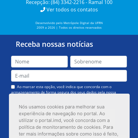
Recepção: (84) 3342-2216 - Ramal 100
Ver todos os contatos
Desenvolvido pelo Metrópole Digital da UFRN
2009 a 2026 | Todos os direitos reservados
Receba nossas notícias
Ao marcar esta opção, você indica que concorda com o
armazenamento de forma segura dos seus dados pela nossa
Assessoria de Comunicação. Você poderá solicitar a exclusão dos
dados ou cancelar o recebimento das mensagens quando quiser.
Nós usamos cookies para melhorar sua
experiência de navegação no portal. Ao
utilizar o portal.imd, você concorda com a
política de monitoramento de cookies. Para
ter mais informações sobre como isso é feito,