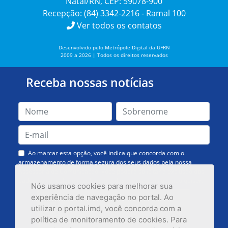
Natal/RN, CEP: 59078-900
Recepção: (84) 3342-2216 - Ramal 100
Ver todos os contatos
Desenvolvido pelo Metrópole Digital da UFRN
2009 a 2026 | Todos os direitos reservados
Receba nossas notícias
Ao marcar esta opção, você indica que concorda com o
armazenamento de forma segura dos seus dados pela nossa
Assessoria de Comunicação. Você poderá solicitar a exclusão dos
dados ou cancelar o recebimento das mensagens quando quiser.
Nós usamos cookies para melhorar sua
experiência de navegação no portal. Ao
utilizar o portal.imd, você concorda com a
política de monitoramento de cookies. Para