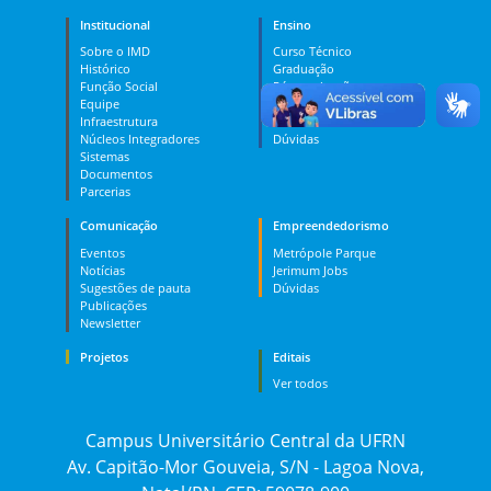
Institucional
Ensino
Sobre o IMD
Curso Técnico
Histórico
Graduação
Função Social
Pós-graduação
Equipe
PES
Infraestrutura
MOOC
Núcleos Integradores
Dúvidas
Sistemas
Documentos
Parcerias
Comunicação
Empreendedorismo
Eventos
Metrópole Parque
Notícias
Jerimum Jobs
Sugestões de pauta
Dúvidas
Publicações
Newsletter
Projetos
Editais
Ver todos
Campus Universitário Central da UFRN
Av. Capitão-Mor Gouveia, S/N - Lagoa Nova,