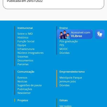
Publicada em 29/07/2022
Institucional
Ensino
Sobre o IMD
Curso Técnico
Histórico
Graduação
Função Social
Pós-graduação
Equipe
PES
Infraestrutura
MOOC
Núcleos Integradores
Dúvidas
Sistemas
Documentos
Parcerias
Comunicação
Empreendedorismo
Eventos
Metrópole Parque
Notícias
Jerimum Jobs
Sugestões de pauta
Dúvidas
Publicações
Newsletter
Projetos
Editais
Ver todos