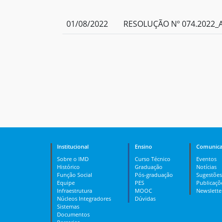
01/08/2022
RESOLUÇÃO Nº 074.2022_A
Institucional
Ensino
Comunica
Sobre o IMD
Curso Técnico
Eventos
Histórico
Graduação
Notícias
Função Social
Pós-graduação
Sugestões
Equipe
PES
Publicaçõ
Infraestrutura
MOOC
Newslette
Núcleos Integradores
Dúvidas
Sistemas
Documentos