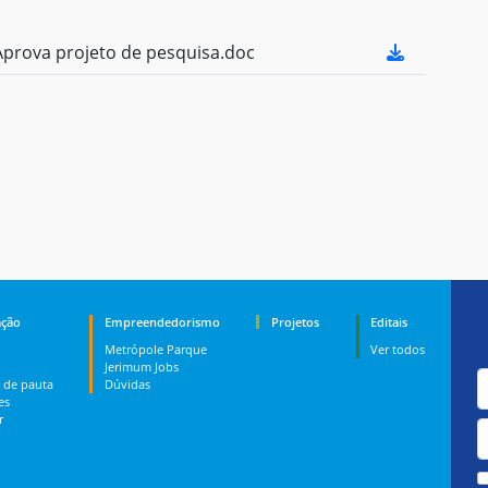
prova projeto de pesquisa.doc
ção
Empreendedorismo
Projetos
Editais
Metrópole Parque
Ver todos
Jerimum Jobs
 de pauta
Dúvidas
es
r