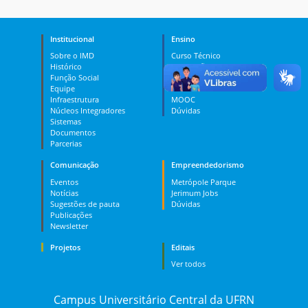
Institucional
Ensino
Sobre o IMD
Curso Técnico
Histórico
Graduação
Função Social
Pós-graduação
Equipe
PES
Infraestrutura
MOOC
Núcleos Integradores
Dúvidas
Sistemas
Documentos
Parcerias
Comunicação
Empreendedorismo
Eventos
Metrópole Parque
Notícias
Jerimum Jobs
Sugestões de pauta
Dúvidas
Publicações
Newsletter
Projetos
Editais
Ver todos
Campus Universitário Central da UFRN