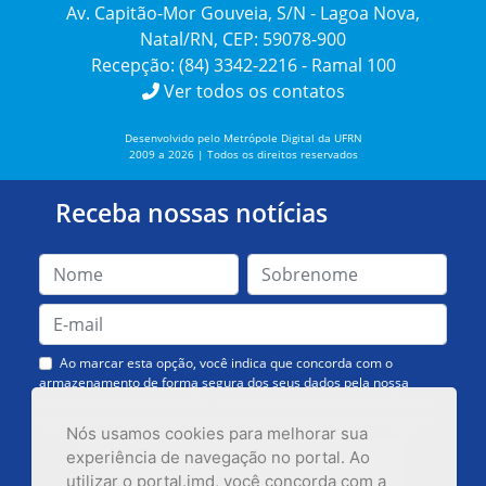
Av. Capitão-Mor Gouveia, S/N - Lagoa Nova,
Natal/RN, CEP: 59078-900
Recepção: (84) 3342-2216 - Ramal 100
Ver todos os contatos
Desenvolvido pelo Metrópole Digital da UFRN
2009 a 2026 | Todos os direitos reservados
Receba nossas notícias
Ao marcar esta opção, você indica que concorda com o
armazenamento de forma segura dos seus dados pela nossa
Assessoria de Comunicação. Você poderá solicitar a exclusão dos
dados ou cancelar o recebimento das mensagens quando quiser.
Nós usamos cookies para melhorar sua
experiência de navegação no portal. Ao
utilizar o portal.imd, você concorda com a