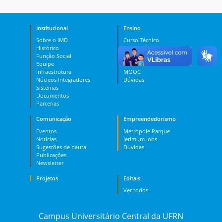
Institucional
Ensino
Sobre o IMD
Curso Técnico
Histórico
Graduação
Função Social
Pós-graduação
Equipe
PES
Infraestrutura
MOOC
Núcleos Integradores
Dúvidas
Sistemas
Documentos
Parcerias
Comunicação
Empreendedorismo
Eventos
Metrópole Parque
Notícias
Jerimum Jobs
Sugestões de pauta
Dúvidas
Publicações
Newsletter
Projetos
Editais
Ver todos
Campus Universitário Central da UFRN