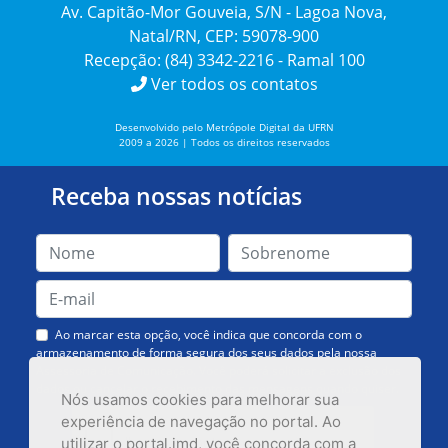
Av. Capitão-Mor Gouveia, S/N - Lagoa Nova,
Natal/RN, CEP: 59078-900
Recepção: (84) 3342-2216 - Ramal 100
Ver todos os contatos
Desenvolvido pelo Metrópole Digital da UFRN
2009 a 2026 | Todos os direitos reservados
Receba nossas notícias
Ao marcar esta opção, você indica que concorda com o
armazenamento de forma segura dos seus dados pela nossa
Assessoria de Comunicação. Você poderá solicitar a exclusão dos
dados ou cancelar o recebimento das mensagens quando quiser.
Nós usamos cookies para melhorar sua
experiência de navegação no portal. Ao
utilizar o portal.imd, você concorda com a