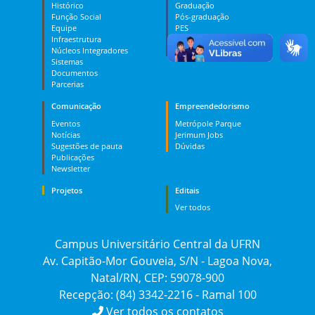
Histórico
Graduação
Função Social
Pós-graduação
Equipe
PES
Infraestrutura
MOOC
Núcleos Integradores
Dúvidas
Sistemas
Documentos
Parcerias
Comunicação
Empreendedorismo
Eventos
Metrópole Parque
Notícias
Jerimum Jobs
Sugestões de pauta
Dúvidas
Publicações
Newsletter
Projetos
Editais
Ver todos
Campus Universitário Central da UFRN
Av. Capitão-Mor Gouveia, S/N - Lagoa Nova,
Natal/RN, CEP: 59078-900
Recepção: (84) 3342-2216 - Ramal 100
Ver todos os contatos