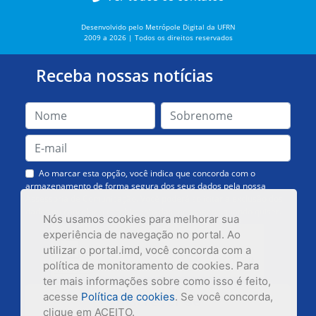
Desenvolvido pelo Metrópole Digital da UFRN
2009 a 2026 | Todos os direitos reservados
Receba nossas notícias
Ao marcar esta opção, você indica que concorda com o
armazenamento de forma segura dos seus dados pela nossa
Assessoria de Comunicação. Você poderá solicitar a exclusão dos
dados ou cancelar o recebimento das mensagens quando quiser.
Nós usamos cookies para melhorar sua
experiência de navegação no portal. Ao
utilizar o portal.imd, você concorda com a
política de monitoramento de cookies. Para
ter mais informações sobre como isso é feito,
acesse
Política de cookies
. Se você concorda,
Inscrever-se
clique em ACEITO.