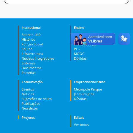
Institucional
Ensino
Sobre o IMD
Curso Técnico
Histórico
Graduação
Função Social
Pós-graduação
Equipe
PES
Infraestrutura
MOOC
Núcleos Integradores
Dúvidas
Sistemas
Documentos
Parcerias
Comunicação
Empreendedorismo
Eventos
Metrópole Parque
Notícias
Jerimum Jobs
Sugestões de pauta
Dúvidas
Publicações
Newsletter
Projetos
Editais
Ver todos