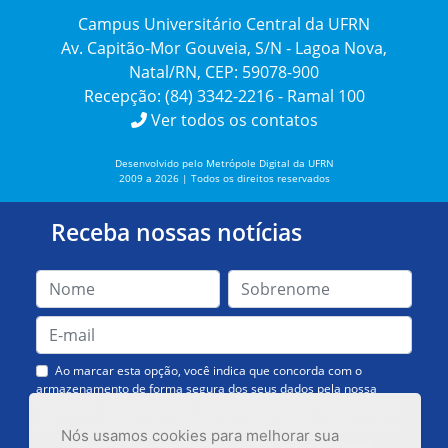
Campus Universitário Central da UFRN
Av. Capitão-Mor Gouveia, S/N - Lagoa Nova,
Natal/RN, CEP: 59078-900
Recepção: (84) 3342-2216 - Ramal 100
Ver todos os contatos
Desenvolvido pelo Metrópole Digital da UFRN
2009 a 2026 | Todos os direitos reservados
Receba nossas notícias
Ao marcar esta opção, você indica que concorda com o
armazenamento de forma segura dos seus dados pela nossa
Assessoria de Comunicação. Você poderá solicitar a exclusão dos
dados ou cancelar o recebimento das mensagens quando quiser.
Nós usamos cookies para melhorar sua