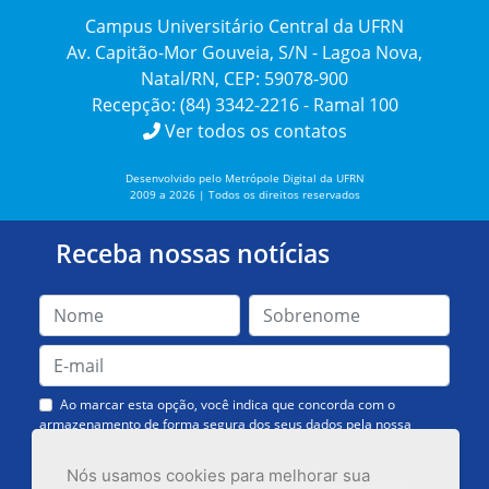
Campus Universitário Central da UFRN
Av. Capitão-Mor Gouveia, S/N - Lagoa Nova,
Natal/RN, CEP: 59078-900
Recepção: (84) 3342-2216 - Ramal 100
Ver todos os contatos
Desenvolvido pelo Metrópole Digital da UFRN
2009 a 2026 | Todos os direitos reservados
Receba nossas notícias
Ao marcar esta opção, você indica que concorda com o
armazenamento de forma segura dos seus dados pela nossa
Assessoria de Comunicação. Você poderá solicitar a exclusão dos
dados ou cancelar o recebimento das mensagens quando quiser.
Nós usamos cookies para melhorar sua