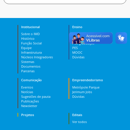
Institucional
Ensino
Sobre o IMD
Curso Técnico
Histórico
Graduação
Função Social
Pós-graduação
Equipe
PES
Infraestrutura
MOOC
Núcleos Integradores
Dúvidas
Sistemas
Documentos
Parcerias
Comunicação
Empreendedorismo
Eventos
Metrópole Parque
Notícias
Jerimum Jobs
Sugestões de pauta
Dúvidas
Publicações
Newsletter
Projetos
Editais
Ver todos