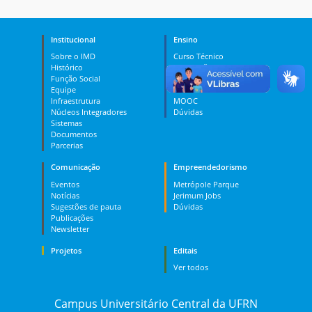
Institucional
Ensino
Sobre o IMD
Curso Técnico
Histórico
Graduação
Função Social
Pós-graduação
Equipe
PES
Infraestrutura
MOOC
Núcleos Integradores
Dúvidas
Sistemas
Documentos
Parcerias
Comunicação
Empreendedorismo
Eventos
Metrópole Parque
Notícias
Jerimum Jobs
Sugestões de pauta
Dúvidas
Publicações
Newsletter
Projetos
Editais
Ver todos
Campus Universitário Central da UFRN