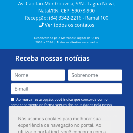
Av. Capitão-Mor Gouveia, S/N - Lagoa Nova,
Natal/RN, CEP: 59078-900
Recepção: (84) 3342-2216 - Ramal 100
Ver todos os contatos
Desenvolvido pelo Metrópole Digital da UFRN
2009 a 2026 | Todos os direitos reservados
Receba nossas notícias
Ao marcar esta opção, você indica que concorda com o
armazenamento de forma segura dos seus dados pela nossa
Assessoria de Comunicação. Você poderá solicitar a exclusão dos
dados ou cancelar o recebimento das mensagens quando quiser.
Nós usamos cookies para melhorar sua
experiência de navegação no portal. Ao
utilizar o portal.imd, você concorda com a