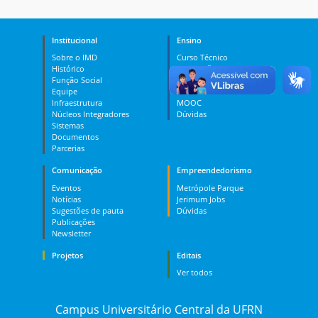
Institucional
Ensino
Sobre o IMD
Curso Técnico
Histórico
Graduação
Função Social
Pós-graduação
Equipe
PES
Infraestrutura
MOOC
Núcleos Integradores
Dúvidas
Sistemas
Documentos
Parcerias
Comunicação
Empreendedorismo
Eventos
Metrópole Parque
Notícias
Jerimum Jobs
Sugestões de pauta
Dúvidas
Publicações
Newsletter
Projetos
Editais
Ver todos
Campus Universitário Central da UFRN