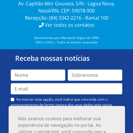
Av. Capitão-Mor Gouveia, S/N - Lagoa Nova,
Natal/RN, CEP: 59078-900
Recepção: (84) 3342-2216 - Ramal 100
Ver todos os contatos
Desenvolvido pelo Metrópole Digital da UFRN
2009 a 2026 | Todos os direitos reservados
Receba nossas notícias
Ao marcar esta opção, você indica que concorda com o
armazenamento de forma segura dos seus dados pela nossa
Assessoria de Comunicação. Você poderá solicitar a exclusão dos
dados ou cancelar o recebimento das mensagens quando quiser.
Nós usamos cookies para melhorar sua
experiência de navegação no portal. Ao
utilizar o portal.imd, você concorda com a