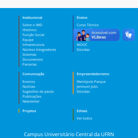
Institucional
Ensino
Sobre o IMD
Curso Técnico
Histórico
Graduação
Função Social
Pós-graduação
Equipe
PES
Infraestrutura
MOOC
Núcleos Integradores
Dúvidas
Sistemas
Documentos
Parcerias
Comunicação
Empreendedorismo
Eventos
Metrópole Parque
Notícias
Jerimum Jobs
Sugestões de pauta
Dúvidas
Publicações
Newsletter
Projetos
Editais
Ver todos
Campus Universitário Central da UFRN