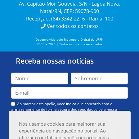
Av. Capitão-Mor Gouveia, S/N - Lagoa Nova,
Natal/RN, CEP: 59078-900
Recepção: (84) 3342-2216 - Ramal 100
Ver todos os contatos
Desenvolvido pelo Metrópole Digital da UFRN
2009 a 2026 | Todos os direitos reservados
Receba nossas notícias
Ao marcar esta opção, você indica que concorda com o
armazenamento de forma segura dos seus dados pela nossa
Assessoria de Comunicação. Você poderá solicitar a exclusão dos
dados ou cancelar o recebimento das mensagens quando quiser.
Nós usamos cookies para melhorar sua
experiência de navegação no portal. Ao
utilizar o portal.imd, você concorda com a