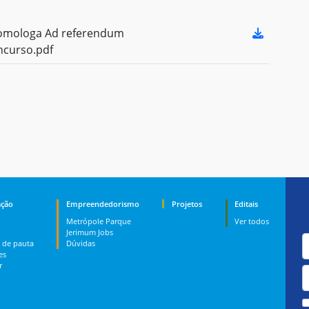
omologa Ad referendum
ncurso.pdf
ção
Empreendedorismo
Projetos
Editais
Metrópole Parque
Ver todos
Jerimum Jobs
 de pauta
Dúvidas
es
r