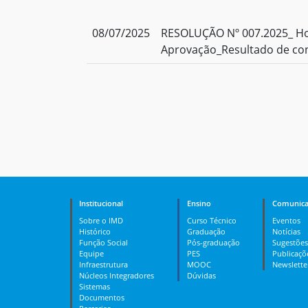
08/07/2025
RESOLUÇÃO Nº 007.2025_ H
Aprovação_Resultado de co
Institucional
Ensino
Comunica
Sobre o IMD
Curso Técnico
Eventos
Histórico
Graduação
Notícias
Função Social
Pós-graduação
Sugestões
Equipe
PES
Publicaçõ
Infraestrutura
MOOC
Newslette
Núcleos Integradores
Dúvidas
Sistemas
Documentos