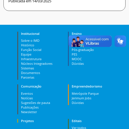
Publicada em 14/03/2025
Institucional
Ensino
Sobre o IMD
Curso Técnico
Histórico
Graduação
Função Social
Pós-graduação
Equipe
PES
Infraestrutura
MOOC
Núcleos Integradores
Dúvidas
Sistemas
Documentos
Parcerias
Comunicação
Empreendedorismo
Eventos
Metrópole Parque
Notícias
Jerimum Jobs
Sugestões de pauta
Dúvidas
Publicações
Newsletter
Projetos
Editais
Ver todos