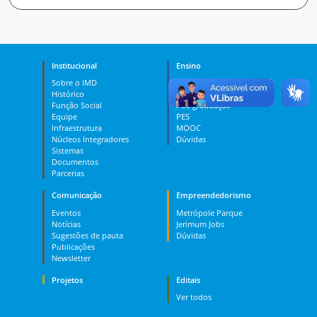
Institucional
Ensino
Sobre o IMD
Curso Técnico
Histórico
Graduação
Função Social
Pós-graduação
Equipe
PES
Infraestrutura
MOOC
Núcleos Integradores
Dúvidas
Sistemas
Documentos
Parcerias
Comunicação
Empreendedorismo
Eventos
Metrópole Parque
Notícias
Jerimum Jobs
Sugestões de pauta
Dúvidas
Publicações
Newsletter
Projetos
Editais
Ver todos