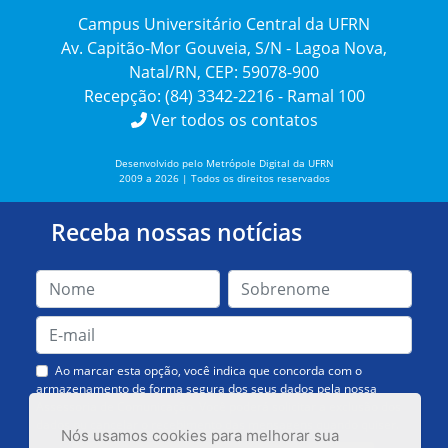
Campus Universitário Central da UFRN
Av. Capitão-Mor Gouveia, S/N - Lagoa Nova,
Natal/RN, CEP: 59078-900
Recepção: (84) 3342-2216 - Ramal 100
Ver todos os contatos
Desenvolvido pelo Metrópole Digital da UFRN
2009 a 2026 | Todos os direitos reservados
Receba nossas notícias
Ao marcar esta opção, você indica que concorda com o
armazenamento de forma segura dos seus dados pela nossa
Assessoria de Comunicação. Você poderá solicitar a exclusão dos
dados ou cancelar o recebimento das mensagens quando quiser.
Nós usamos cookies para melhorar sua