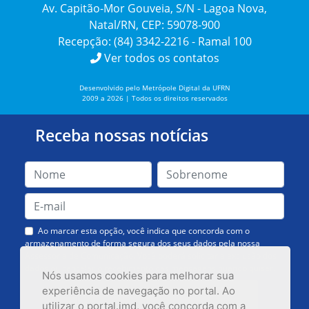
Av. Capitão-Mor Gouveia, S/N - Lagoa Nova,
Natal/RN, CEP: 59078-900
Recepção: (84) 3342-2216 - Ramal 100
Ver todos os contatos
Desenvolvido pelo Metrópole Digital da UFRN
2009 a 2026 | Todos os direitos reservados
Receba nossas notícias
Ao marcar esta opção, você indica que concorda com o
armazenamento de forma segura dos seus dados pela nossa
Assessoria de Comunicação. Você poderá solicitar a exclusão dos
dados ou cancelar o recebimento das mensagens quando quiser.
Nós usamos cookies para melhorar sua
experiência de navegação no portal. Ao
utilizar o portal.imd, você concorda com a