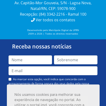
Av. Capitão-Mor Gouveia, S/N - Lagoa Nova,
Natal/RN, CEP: 59078-900
Recepção: (84) 3342-2216 - Ramal 100
Ver todos os contatos
Desenvolvido pelo Metrópole Digital da UFRN
2009 a 2026 | Todos os direitos reservados
Receba nossas notícias
Ao marcar esta opção, você indica que concorda com o
armazenamento de forma segura dos seus dados pela nossa
Assessoria de Comunicação. Você poderá solicitar a exclusão dos
dados ou cancelar o recebimento das mensagens quando quiser.
Nós usamos cookies para melhorar sua
experiência de navegação no portal. Ao
utilizar o portal.imd, você concorda com a