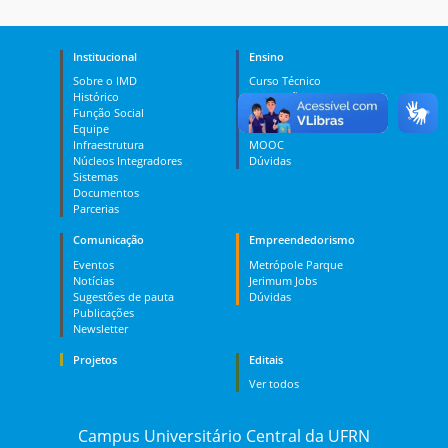
Institucional
Ensino
Sobre o IMD
Curso Técnico
Histórico
Graduação
Função Social
Pós-graduação
Equipe
PES
Infraestrutura
MOOC
Núcleos Integradores
Dúvidas
Sistemas
Documentos
Parcerias
Comunicação
Empreendedorismo
Eventos
Metrópole Parque
Notícias
Jerimum Jobs
Sugestões de pauta
Dúvidas
Publicações
Newsletter
Projetos
Editais
Ver todos
Campus Universitário Central da UFRN