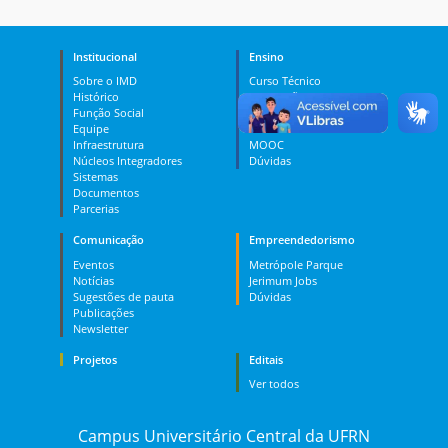
Institucional
Ensino
Sobre o IMD
Curso Técnico
Histórico
Graduação
Função Social
Pós-graduação
Equipe
PES
Infraestrutura
MOOC
Núcleos Integradores
Dúvidas
Sistemas
Documentos
Parcerias
Comunicação
Empreendedorismo
Eventos
Metrópole Parque
Notícias
Jerimum Jobs
Sugestões de pauta
Dúvidas
Publicações
Newsletter
Projetos
Editais
Ver todos
Campus Universitário Central da UFRN