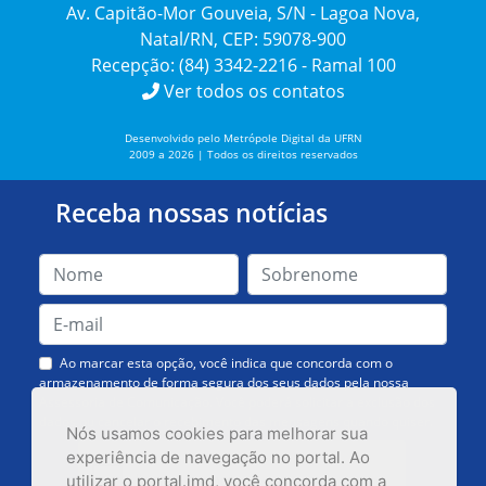
Av. Capitão-Mor Gouveia, S/N - Lagoa Nova,
Natal/RN, CEP: 59078-900
Recepção: (84) 3342-2216 - Ramal 100
Ver todos os contatos
Desenvolvido pelo Metrópole Digital da UFRN
2009 a 2026 | Todos os direitos reservados
Receba nossas notícias
Ao marcar esta opção, você indica que concorda com o
armazenamento de forma segura dos seus dados pela nossa
Assessoria de Comunicação. Você poderá solicitar a exclusão dos
dados ou cancelar o recebimento das mensagens quando quiser.
Nós usamos cookies para melhorar sua
experiência de navegação no portal. Ao
utilizar o portal.imd, você concorda com a