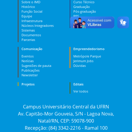
Sobre o IMD
Curso Técnico
Histórico
Graduação
Função Social
Pós-graduação
Equipe
PES
Infraestrutura
MOOC
Núcleos Integradores
Dúvidas
Sistemas
Documentos
Parcerias
Comunicação
Empreendedorismo
Eventos
Metrópole Parque
Notícias
Jerimum Jobs
Sugestões de pauta
Dúvidas
Publicações
Newsletter
Projetos
Editais
Ver todos
Campus Universitário Central da UFRN
Av. Capitão-Mor Gouveia, S/N - Lagoa Nova,
Natal/RN, CEP: 59078-900
Recepção: (84) 3342-2216 - Ramal 100