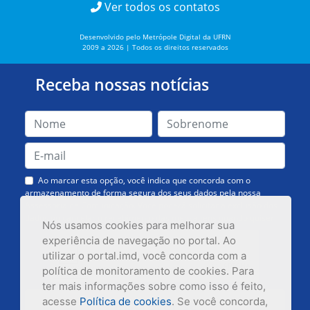
Ver todos os contatos
Desenvolvido pelo Metrópole Digital da UFRN
2009 a 2026 | Todos os direitos reservados
Receba nossas notícias
Ao marcar esta opção, você indica que concorda com o
armazenamento de forma segura dos seus dados pela nossa
Assessoria de Comunicação. Você poderá solicitar a exclusão dos
dados ou cancelar o recebimento das mensagens quando quiser.
Nós usamos cookies para melhorar sua
experiência de navegação no portal. Ao
utilizar o portal.imd, você concorda com a
política de monitoramento de cookies. Para
ter mais informações sobre como isso é feito,
acesse
Política de cookies
. Se você concorda,
Inscrever-se