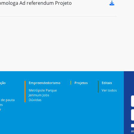
omologa Ad referendum Projeto
ção
Empreendedorismo
Projetos
Editais
Metrópole Parque
Ver todos
Jerimum Jobs
 de pauta
Dúvidas
es
r
a