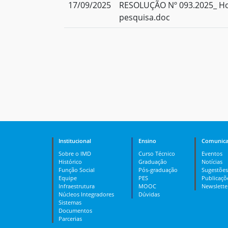
17/09/2025
RESOLUÇÃO Nº 093.2025_ H
pesquisa.doc
Institucional
Ensino
Comunica
Sobre o IMD
Curso Técnico
Eventos
Histórico
Graduação
Notícias
Função Social
Pós-graduação
Sugestões
Equipe
PES
Publicaçõ
Infraestrutura
MOOC
Newslette
Núcleos Integradores
Dúvidas
Sistemas
Documentos
Parcerias