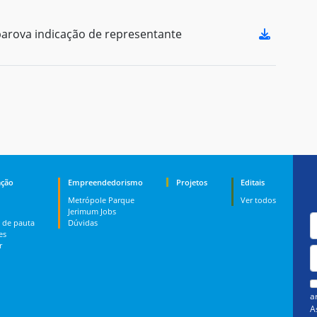
arova indicação de representante
ção
Empreendedorismo
Projetos
Editais
Metrópole Parque
Ver todos
Jerimum Jobs
 de pauta
Dúvidas
es
r
a
A