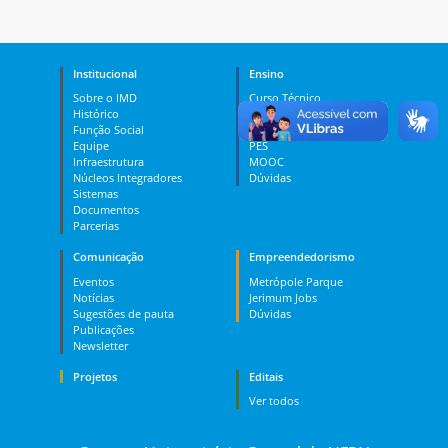
Institucional
Ensino
Sobre o IMD
Curso Técnico
Histórico
Graduação
Função Social
Pós-graduação
Equipe
PES
Infraestrutura
MOOC
Núcleos Integradores
Dúvidas
Sistemas
Documentos
Parcerias
Comunicação
Empreendedorismo
Eventos
Metrópole Parque
Notícias
Jerimum Jobs
Sugestões de pauta
Dúvidas
Publicações
Newsletter
Projetos
Editais
Ver todos