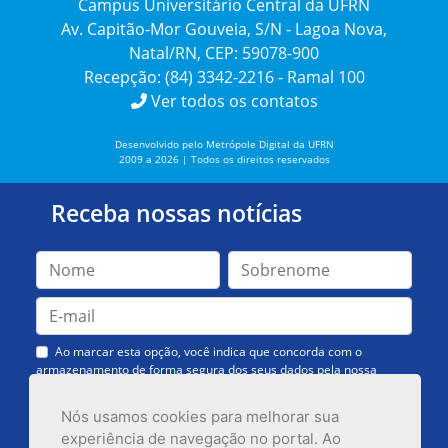
Campus Universitário Central da UFRN
Av. Capitão-Mor Gouveia, S/N - Lagoa Nova,
Natal/RN, CEP: 59078-900
Recepção: (84) 3342-2216 - Ramal 100
Ver todos os contatos
Desenvolvido pelo Metrópole Digital da UFRN
2009 a 2026 | Todos os direitos reservados
Receba nossas notícias
Ao marcar esta opção, você indica que concorda com o
armazenamento de forma segura dos seus dados pela nossa
Assessoria de Comunicação. Você poderá solicitar a exclusão dos
dados ou cancelar o recebimento das mensagens quando quiser.
Nós usamos cookies para melhorar sua
experiência de navegação no portal. Ao