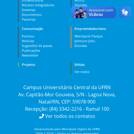
Infraestrutura
MOOC
Núcleos Integradores
Dúvidas
Sistemas
Documentos
Parcerias
Comunicação
Empreendedorismo
Eventos
Metrópole Parque
Notícias
Jerimum Jobs
Sugestões de pauta
Dúvidas
Publicações
Newsletter
Projetos
Editais
Ver todos
Campus Universitário Central da UFRN
Av. Capitão-Mor Gouveia, S/N - Lagoa Nova,
Natal/RN, CEP: 59078-900
Recepção: (84) 3342-2216 - Ramal 100
Ver todos os contatos
Desenvolvido pelo Metrópole Digital da UFRN
2009 a 2026 | Todos os direitos reservados