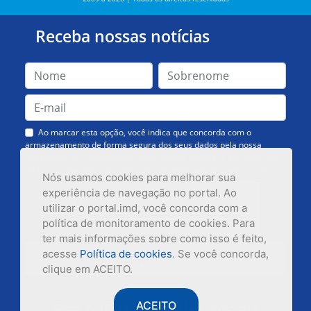
Receba nossas notícias
Ao marcar esta opção, você indica que concorda com o
armazenamento de forma segura dos seus dados pela nossa
Assessoria de Comunicação. Você poderá solicitar a exclusão dos
dados ou cancelar o recebimento das mensagens quando quiser.
Nós usamos cookies para melhorar sua
experiência de navegação no portal. Ao
utilizar o portal.imd, você concorda com a
política de monitoramento de cookies. Para
ter mais informações sobre como isso é feito,
acesse
Política de cookies
. Se você concorda,
Inscrever-se
clique em ACEITO.
Siga o IMD nas redes sociais
ACEITO