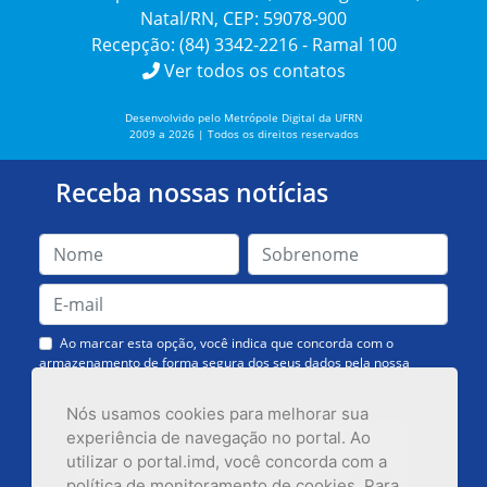
Natal/RN, CEP: 59078-900
Recepção: (84) 3342-2216 - Ramal 100
Ver todos os contatos
Desenvolvido pelo Metrópole Digital da UFRN
2009 a 2026 | Todos os direitos reservados
Receba nossas notícias
Ao marcar esta opção, você indica que concorda com o
armazenamento de forma segura dos seus dados pela nossa
Assessoria de Comunicação. Você poderá solicitar a exclusão dos
dados ou cancelar o recebimento das mensagens quando quiser.
Nós usamos cookies para melhorar sua
experiência de navegação no portal. Ao
utilizar o portal.imd, você concorda com a
política de monitoramento de cookies. Para