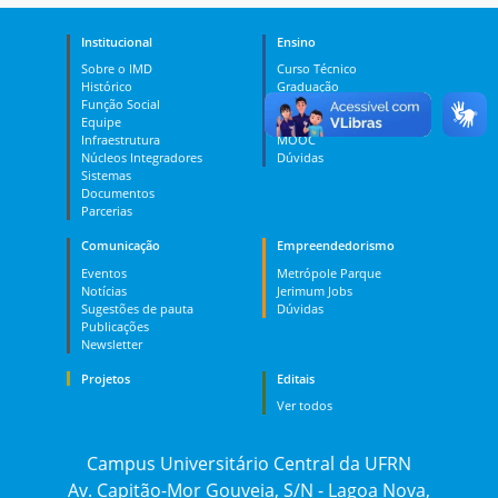
Institucional
Ensino
Sobre o IMD
Curso Técnico
Histórico
Graduação
Função Social
Pós-graduação
Equipe
PES
Infraestrutura
MOOC
Núcleos Integradores
Dúvidas
Sistemas
Documentos
Parcerias
Comunicação
Empreendedorismo
Eventos
Metrópole Parque
Notícias
Jerimum Jobs
Sugestões de pauta
Dúvidas
Publicações
Newsletter
Projetos
Editais
Ver todos
Campus Universitário Central da UFRN
Av. Capitão-Mor Gouveia, S/N - Lagoa Nova,