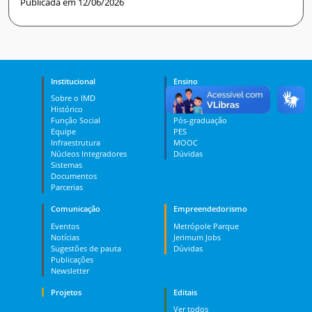
Publicada em 12/06/2026
Institucional
Ensino
Sobre o IMD
Curso Técnico
Histórico
Graduação
Função Social
Pós-graduação
Equipe
PES
Infraestrutura
MOOC
Núcleos Integradores
Dúvidas
Sistemas
Documentos
Parcerias
Comunicação
Empreendedorismo
Eventos
Metrópole Parque
Notícias
Jerimum Jobs
Sugestões de pauta
Dúvidas
Publicações
Newsletter
Projetos
Editais
Ver todos