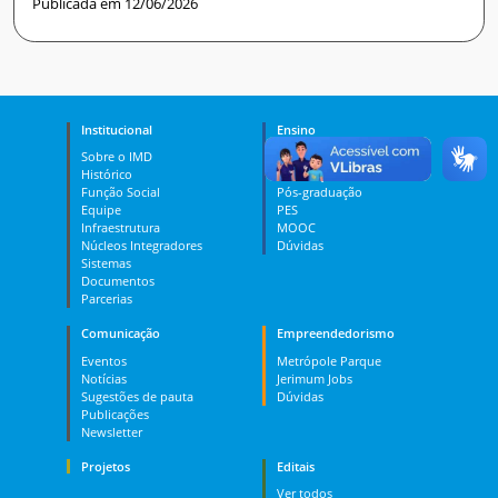
Publicada em 12/06/2026
Institucional
Ensino
Sobre o IMD
Curso Técnico
Histórico
Graduação
Função Social
Pós-graduação
Equipe
PES
Infraestrutura
MOOC
Núcleos Integradores
Dúvidas
Sistemas
Documentos
Parcerias
Comunicação
Empreendedorismo
Eventos
Metrópole Parque
Notícias
Jerimum Jobs
Sugestões de pauta
Dúvidas
Publicações
Newsletter
Projetos
Editais
Ver todos