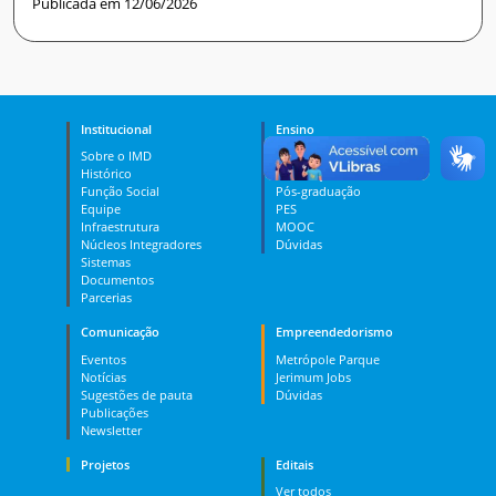
Publicada em 12/06/2026
Institucional
Ensino
Sobre o IMD
Curso Técnico
Histórico
Graduação
Função Social
Pós-graduação
Equipe
PES
Infraestrutura
MOOC
Núcleos Integradores
Dúvidas
Sistemas
Documentos
Parcerias
Comunicação
Empreendedorismo
Eventos
Metrópole Parque
Notícias
Jerimum Jobs
Sugestões de pauta
Dúvidas
Publicações
Newsletter
Projetos
Editais
Ver todos