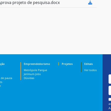
rova projeto de pesquisa.docx
ção
Empreendedorismo
Projetos
Editais
Metrópole Parque
Ver todos
Jerimum Jobs
 de pauta
Dúvidas
es
r
a
A