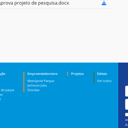
rova projeto de pesquisa.docx
ção
Empreendedorismo
Projetos
Editais
Metrópole Parque
Ver todos
Jerimum Jobs
 de pauta
Dúvidas
es
r
a
A