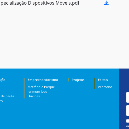
ecialização Dispositivos Móveis.pdf
ção
Empreendedorismo
Projetos
Editais
Metrópole Parque
Ver todos
Jerimum Jobs
 de pauta
Dúvidas
es
r
a