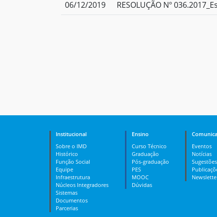
06/12/2019
RESOLUÇÃO Nº 036.2017_Esp
Institucional
Ensino
Comunica
Sobre o IMD
Curso Técnico
Eventos
Histórico
Graduação
Notícias
Função Social
Pós-graduação
Sugestões
Equipe
PES
Publicaçõ
Infraestrutura
MOOC
Newslette
Núcleos Integradores
Dúvidas
Sistemas
Documentos
Parcerias