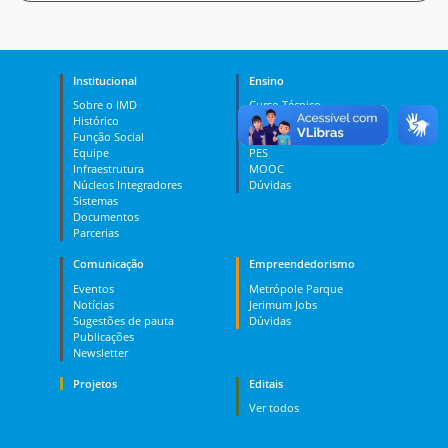
Institucional
Ensino
Sobre o IMD
Curso Técnico
Histórico
Graduação
Função Social
Pós-graduação
Equipe
PES
Infraestrutura
MOOC
Núcleos Integradores
Dúvidas
Sistemas
Documentos
Parcerias
Comunicação
Empreendedorismo
Eventos
Metrópole Parque
Notícias
Jerimum Jobs
Sugestões de pauta
Dúvidas
Publicações
Newsletter
Projetos
Editais
Ver todos