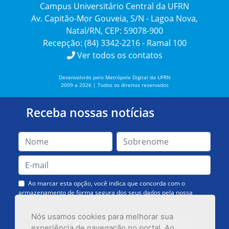
Campus Universitário Central da UFRN
Av. Capitão-Mor Gouveia, S/N - Lagoa Nova,
Natal/RN, CEP: 59078-900
Recepção: (84) 3342-2216 - Ramal 100
Ver todos os contatos
Desenvolvido pelo Metrópole Digital da UFRN
2009 a 2026 | Todos os direitos reservados
Receba nossas notícias
Ao marcar esta opção, você indica que concorda com o
armazenamento de forma segura dos seus dados pela nossa
Assessoria de Comunicação. Você poderá solicitar a exclusão dos
dados ou cancelar o recebimento das mensagens quando quiser.
Nós usamos cookies para melhorar sua
experiência de navegação no portal. Ao