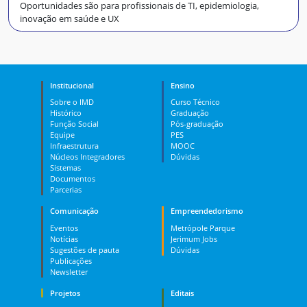
Oportunidades são para profissionais de TI, epidemiologia,
inovação em saúde e UX
Institucional
Ensino
Sobre o IMD
Curso Técnico
Histórico
Graduação
Função Social
Pós-graduação
Equipe
PES
Infraestrutura
MOOC
Núcleos Integradores
Dúvidas
Sistemas
Documentos
Parcerias
Comunicação
Empreendedorismo
Eventos
Metrópole Parque
Notícias
Jerimum Jobs
Sugestões de pauta
Dúvidas
Publicações
Newsletter
Projetos
Editais